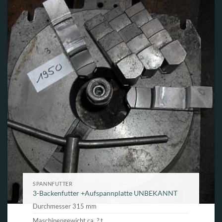
SPANNFUTTER
3-Backenfutter +Aufspannplatte UNBEKANNT
Durchmesser 315 mm
Maschinengewicht ca. ? t