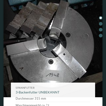
SPANNFUTTER
3-Backenfutter UNBEKANNT
Durchmesser 315 mm
Maschinengewicht ca. ? t