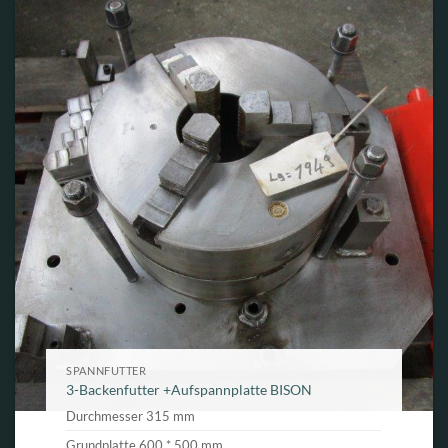
SPANNFUTTER
3-Backenfutter +Aufspannplatte BISON
Durchmesser 315 mm
Grundplatte 600 * 500 mm