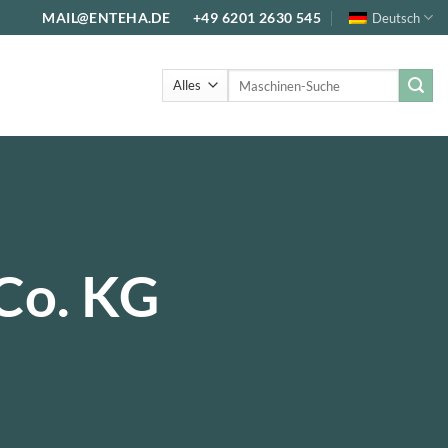
MAIL@ENTEHA.DE
+49 6201 2630 545
Deutsch
Suche
nach:
Co. KG