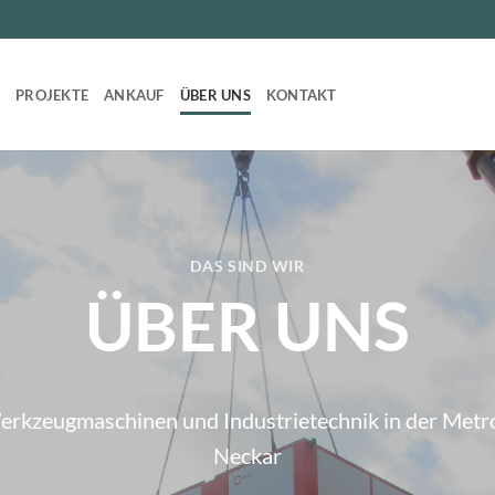
T
PROJEKTE
ANKAUF
ÜBER UNS
KONTAKT
DAS SIND WIR
ÜBER UNS
Werkzeugmaschinen und Industrietechnik in der Metr
Neckar