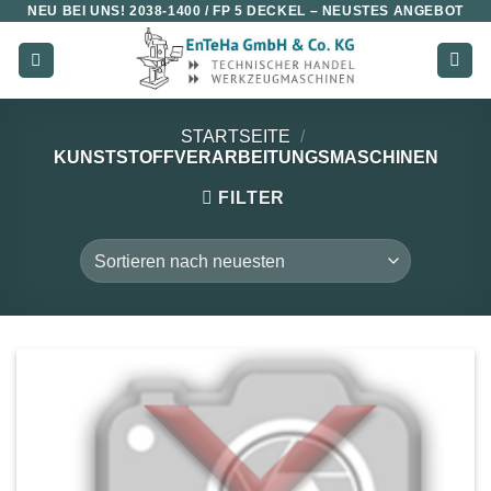
NEU BEI UNS!
2038-1400 / FP 5 DECKEL
– NEUSTES ANGEBOT
Zum
Inhalt
springen
STARTSEITE
/
KUNSTSTOFFVERARBEITUNGSMASCHINEN
FILTER