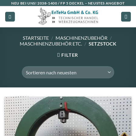
Zum
NEU BEI UNS!
2038-1400 / FP 5 DECKEL
– NEUSTES ANGEBOT
Inhalt
springen
STARTSEITE
/
MASCHINENZUBEHÖR
/
MASCHINENZUBEHÖR ETC.
/
SETZSTOCK
FILTER