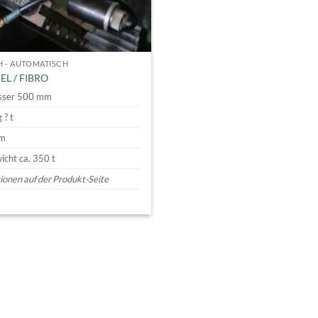
H - AUTOMATISCH
EL / FIBRO
sser 500 mm
 ? t
mm
cht ca. 350 t
onen auf der Produkt-Seite