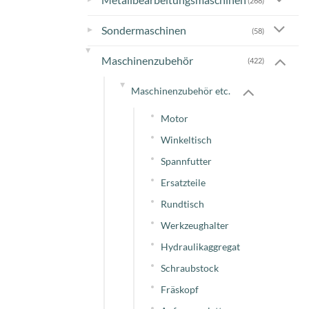
(268)
▸
Sondermaschinen
(58)
▸
Maschinenzubehör
(422)
▸
Maschinenzubehör etc.
Motor
Winkeltisch
Spannfutter
Ersatzteile
Rundtisch
Werkzeughalter
Hydraulikaggregat
Schraubstock
Fräskopf