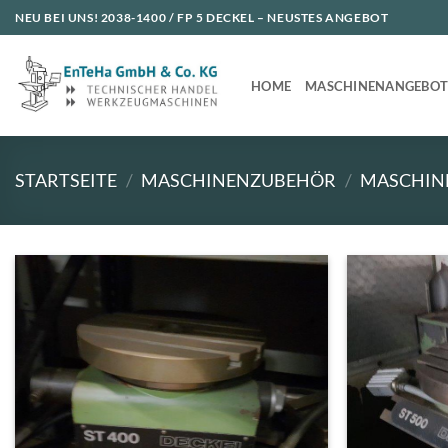
Zum
NEU BEI UNS!
2038-1400 / FP 5 DECKEL
– NEUSTES ANGEBOT
Inhalt
springen
HOME
MASCHINENANGEBO
STARTSEITE
/
MASCHINENZUBEHÖR
/
MASCHIN