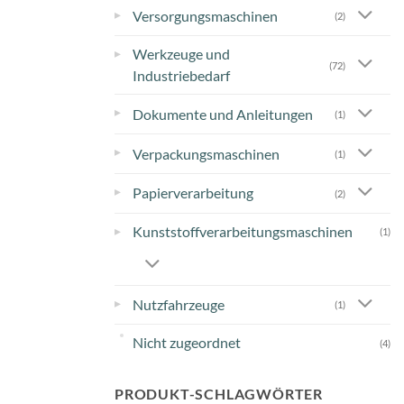
▸
Versorgungsmaschinen
(2)
Werkzeuge und
▸
(72)
Industriebedarf
▸
Dokumente und Anleitungen
(1)
▸
Verpackungsmaschinen
(1)
▸
Papierverarbeitung
(2)
Kunststoffverarbeitungsmaschinen
▸
(1)
▸
Nutzfahrzeuge
(1)
Nicht zugeordnet
(4)
PRODUKT-SCHLAGWÖRTER