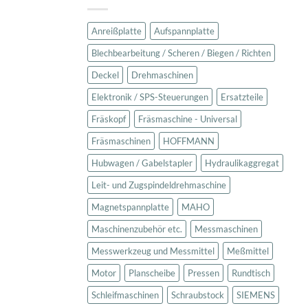
Anreißplatte
Aufspannplatte
Blechbearbeitung / Scheren / Biegen / Richten
Deckel
Drehmaschinen
Elektronik / SPS-Steuerungen
Ersatzteile
Fräskopf
Fräsmaschine - Universal
Fräsmaschinen
HOFFMANN
Hubwagen / Gabelstapler
Hydraulikaggregat
Leit- und Zugspindeldrehmaschine
Magnetspannplatte
MAHO
Maschinenzubehör etc.
Messmaschinen
Messwerkzeug und Messmittel
Meßmittel
Motor
Planscheibe
Pressen
Rundtisch
Schleifmaschinen
Schraubstock
SIEMENS