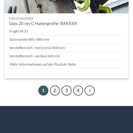
KRANTRAVERSE
Gejo 20 rev C Hakengreifer BAKKER
Tragkraft 3 t
Spannweite 480 / 880 mm
Verstellbereich - horizontal 400 mm
Verstellbereich - vertikal 600 mm
Mehr Informationen auf der Produkt-Seite
1
2
3
4