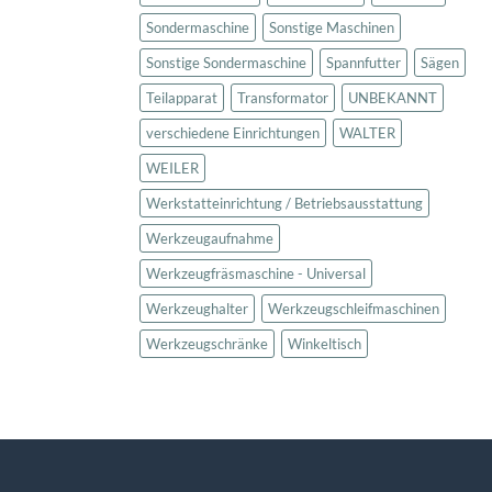
Sondermaschine
Sonstige Maschinen
Sonstige Sondermaschine
Spannfutter
Sägen
Teilapparat
Transformator
UNBEKANNT
verschiedene Einrichtungen
WALTER
WEILER
Werkstatteinrichtung / Betriebsausstattung
Werkzeugaufnahme
Werkzeugfräsmaschine - Universal
Werkzeughalter
Werkzeugschleifmaschinen
Werkzeugschränke
Winkeltisch