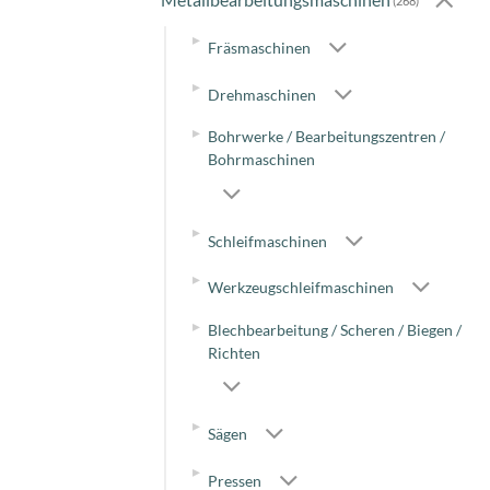
(268)
▸
Fräsmaschinen
▸
Drehmaschinen
▸
Bohrwerke / Bearbeitungszentren /
Bohrmaschinen
▸
Schleifmaschinen
▸
Werkzeugschleifmaschinen
▸
Blechbearbeitung / Scheren / Biegen /
Richten
▸
Sägen
▸
Pressen