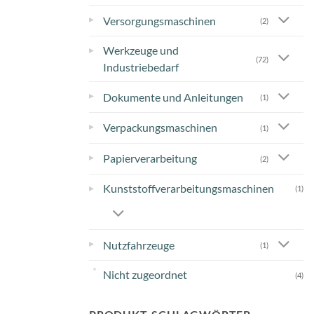
▸
Versorgungsmaschinen
(2)
Werkzeuge und
▸
(72)
Industriebedarf
▸
Dokumente und Anleitungen
(1)
▸
Verpackungsmaschinen
(1)
▸
Papierverarbeitung
(2)
Kunststoffverarbeitungsmaschinen
▸
(1)
▸
Nutzfahrzeuge
(1)
Nicht zugeordnet
(4)