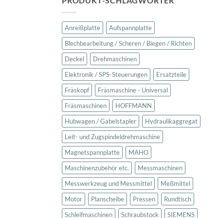
PRODUKT-SCHLAGWÖRTER
Anreißplatte
Aufspannplatte
Blechbearbeitung / Scheren / Biegen / Richten
Deckel
Drehmaschinen
Elektronik / SPS-Steuerungen
Ersatzteile
Fräskopf
Fräsmaschine - Universal
Fräsmaschinen
HOFFMANN
Hubwagen / Gabelstapler
Hydraulikaggregat
Leit- und Zugspindeldrehmaschine
Magnetspannplatte
MAHO
Maschinenzubehör etc.
Messmaschinen
Messwerkzeug und Messmittel
Meßmittel
Motor
Planscheibe
Pressen
Rundtisch
Schleifmaschinen
Schraubstock
SIEMENS