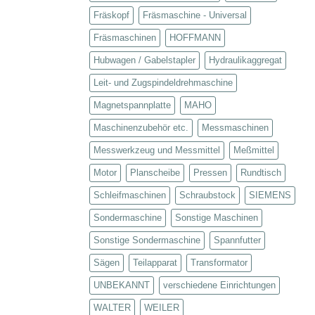
Fräskopf
Fräsmaschine - Universal
Fräsmaschinen
HOFFMANN
Hubwagen / Gabelstapler
Hydraulikaggregat
Leit- und Zugspindeldrehmaschine
Magnetspannplatte
MAHO
Maschinenzubehör etc.
Messmaschinen
Messwerkzeug und Messmittel
Meßmittel
Motor
Planscheibe
Pressen
Rundtisch
Schleifmaschinen
Schraubstock
SIEMENS
Sondermaschine
Sonstige Maschinen
Sonstige Sondermaschine
Spannfutter
Sägen
Teilapparat
Transformator
UNBEKANNT
verschiedene Einrichtungen
WALTER
WEILER