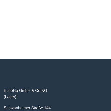
EnTeHa GmbH & Co.KG
(Lager)
Schwanheimer Straße 144