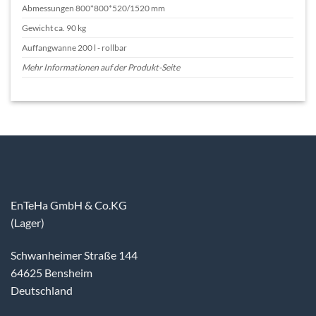
Abmessungen 800*800*520/1520 mm
Gewicht ca. 90 kg
Auffangwanne 200 l - rollbar
Mehr Informationen auf der Produkt-Seite
EnTeHa GmbH & Co.KG
(Lager)
Schwanheimer Straße 144
64625 Bensheim
Deutschland