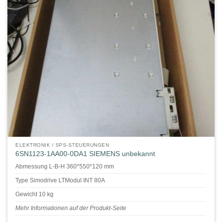
ELEKTRONIK / SPS-STEUERUNGEN
6SN1123-1AA00-0DA1 SIEMENS unbekannt
Abmessung L-B-H 360*550*120 mm
Type Simodrive LTModul INT 80A
Gewicht 10 kg
Mehr Informationen auf der Produkt-Seite