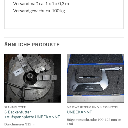
Versandmaß ca. 1 x 1 x 0,3 m
Versandgewicht ca. 100 kg
ÄHNLICHE PRODUKTE
SPANNFUTTER
MESSWERKZEUG UND MESSMITTEL
3-Backenfutter
UNBEKANNT
+Aufspannplatte UNBEKANNT
Bügelmessschraube 100-125 mm im
Etui
Durchmesser 315 mm