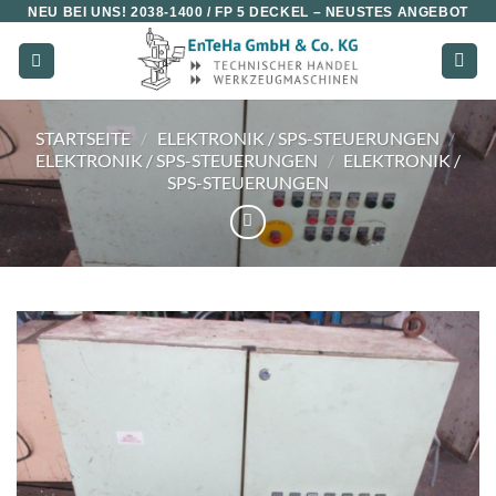
Zum
NEU BEI UNS!
2038-1400 / FP 5 DECKEL
– NEUSTES ANGEBOT
Inhalt
springen
STARTSEITE
/
ELEKTRONIK / SPS-STEUERUNGEN
/
ELEKTRONIK / SPS-STEUERUNGEN
/
ELEKTRONIK /
SPS-STEUERUNGEN