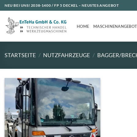
Zum
NEU BEI UNS!
2038-1400 / FP 5 DECKEL
– NEUSTES ANGEBOT
Inhalt
springen
HOME
MASCHINENANGEBO
STARTSEITE
/
NUTZFAHRZEUGE
/
BAGGER/BREC