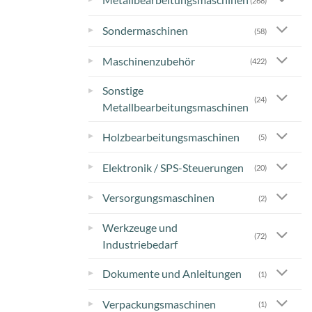
(268)
▸
Sondermaschinen
(58)
▸
Maschinenzubehör
(422)
Sonstige
▸
(24)
Metallbearbeitungsmaschinen
▸
Holzbearbeitungsmaschinen
(5)
▸
Elektronik / SPS-Steuerungen
(20)
▸
Versorgungsmaschinen
(2)
Werkzeuge und
▸
(72)
Industriebedarf
▸
Dokumente und Anleitungen
(1)
▸
Verpackungsmaschinen
(1)