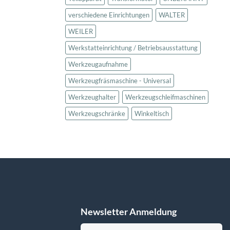
verschiedene Einrichtungen
WALTER
WEILER
Werkstatteinrichtung / Betriebsausstattung
Werkzeugaufnahme
Werkzeugfräsmaschine - Universal
Werkzeughalter
Werkzeugschleifmaschinen
Werkzeugschränke
Winkeltisch
Newsletter Anmeldung