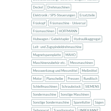
Deckel
Drehmaschinen
Elektronik / SPS-Steuerungen
Ersatzteile
Fräskopf
Fräsmaschine - Universal
Fräsmaschinen
HOFFMANN
Hubwagen / Gabelstapler
Hydraulikaggregat
Leit- und Zugspindeldrehmaschine
Magnetspannplatte
MAHO
Maschinenzubehör etc.
Messmaschinen
Messwerkzeug und Messmittel
Meßmittel
Motor
Planscheibe
Pressen
Rundtisch
Schleifmaschinen
Schraubstock
SIEMENS
Sondermaschine
Sonstige Maschinen
Sonstige Sondermaschine
Spannfutter
Sägen
Teilapparat
Transformator
UNBEKANNT