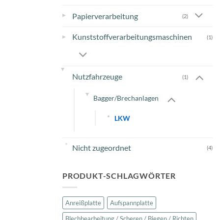
▸
Papierverarbeitung
(2)
Kunststoffverarbeitungsmaschinen
▸
(1)
▸
Nutzfahrzeuge
(1)
▸
Bagger/Brechanlagen
LKW
Nicht zugeordnet
(4)
PRODUKT-SCHLAGWÖRTER
Anreißplatte
Aufspannplatte
Blechbearbeitung / Scheren / Biegen / Richten