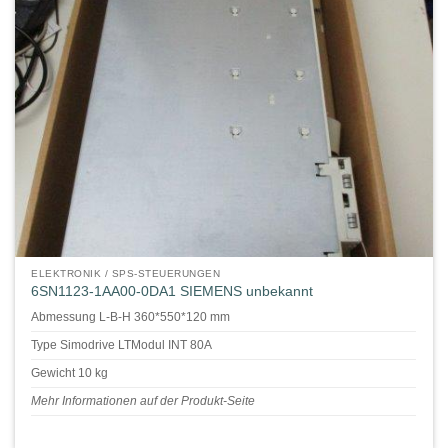
ELEKTRONIK / SPS-STEUERUNGEN
6SN1123-1AA00-0DA1 SIEMENS unbekannt
Abmessung L-B-H 360*550*120 mm
Type Simodrive LTModul INT 80A
Gewicht 10 kg
Mehr Informationen auf der Produkt-Seite