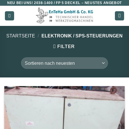
NEU BEI UNS!
2038-1400 / FP 5 DECKEL
– NEUSTES ANGEBOT
Zum
Inhalt
springen
STARTSEITE
/
ELEKTRONIK / SPS-STEUERUNGEN
FILTER