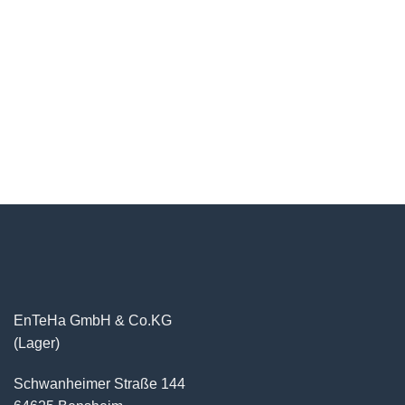
EnTeHa GmbH & Co.KG
(Lager)
Schwanheimer Straße 144