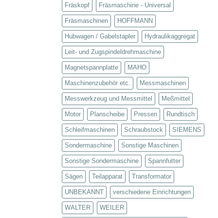
Fräskopf
Fräsmaschine - Universal
Fräsmaschinen
HOFFMANN
Hubwagen / Gabelstapler
Hydraulikaggregat
Leit- und Zugspindeldrehmaschine
Magnetspannplatte
MAHO
Maschinenzubehör etc.
Messmaschinen
Messwerkzeug und Messmittel
Meßmittel
Motor
Planscheibe
Pressen
Rundtisch
Schleifmaschinen
Schraubstock
SIEMENS
Sondermaschine
Sonstige Maschinen
Sonstige Sondermaschine
Spannfutter
Sägen
Teilapparat
Transformator
UNBEKANNT
verschiedene Einrichtungen
WALTER
WEILER