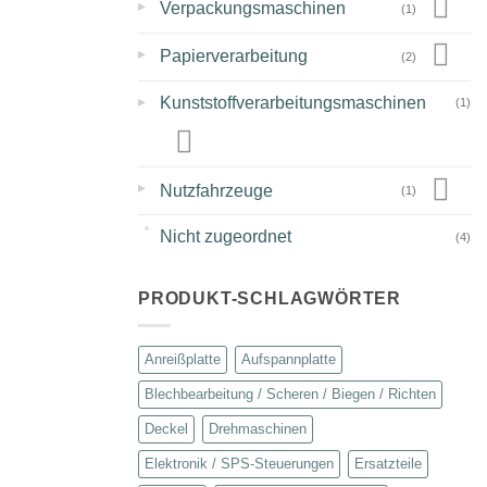
▸
Verpackungsmaschinen
(1)
▸
Papierverarbeitung
(2)
▸
Kunststoffverarbeitungsmaschinen
(1)
▸
Nutzfahrzeuge
(1)
Nicht zugeordnet
(4)
PRODUKT-SCHLAGWÖRTER
Anreißplatte
Aufspannplatte
Blechbearbeitung / Scheren / Biegen / Richten
Deckel
Drehmaschinen
Elektronik / SPS-Steuerungen
Ersatzteile