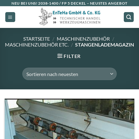
Zum
NEU BEI UNS!
2038-1400 / FP 5 DECKEL
– NEUSTES ANGEBOT
Inhalt
springen
STARTSEITE
/
MASCHINENZUBEHÖR
/
MASCHINENZUBEHÖR ETC.
/
STANGENLADEMAGAZIN
FILTER