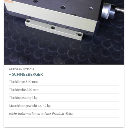
AUFSPANNTISCH
– SCHNEEBERGER
Tischlänge 340 mm
Tischbreite 220 mm
Tischbelastung ? kg
Maschinengewicht ca. 42 kg
Mehr Informationen auf der Produkt-Seite