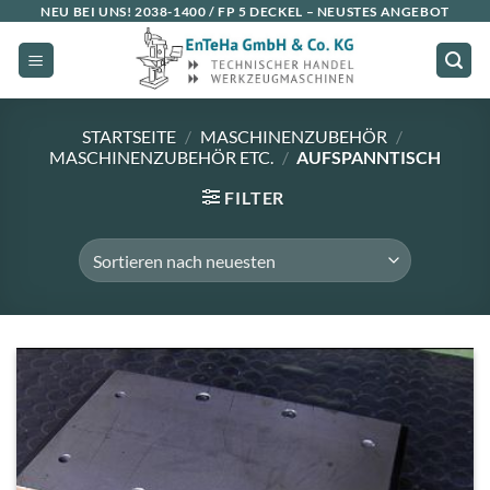
Zum
NEU BEI UNS!
2038-1400 / FP 5 DECKEL
– NEUSTES ANGEBOT
Inhalt
springen
STARTSEITE
/
MASCHINENZUBEHÖR
/
MASCHINENZUBEHÖR ETC.
/
AUFSPANNTISCH
FILTER