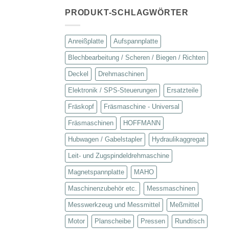
PRODUKT-SCHLAGWÖRTER
Anreißplatte
Aufspannplatte
Blechbearbeitung / Scheren / Biegen / Richten
Deckel
Drehmaschinen
Elektronik / SPS-Steuerungen
Ersatzteile
Fräskopf
Fräsmaschine - Universal
Fräsmaschinen
HOFFMANN
Hubwagen / Gabelstapler
Hydraulikaggregat
Leit- und Zugspindeldrehmaschine
Magnetspannplatte
MAHO
Maschinenzubehör etc.
Messmaschinen
Messwerkzeug und Messmittel
Meßmittel
Motor
Planscheibe
Pressen
Rundtisch