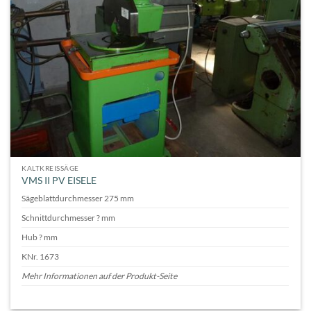
KALTKREISSÄGE
VMS II PV EISELE
Sägeblattdurchmesser 275 mm
Schnittdurchmesser ? mm
Hub ? mm
KNr. 1673
Mehr Informationen auf der Produkt-Seite