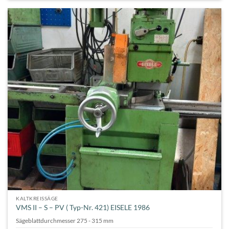
KALTKREISSÄGE
VMS II – S – PV ( Typ-Nr. 421) EISELE 1986
Sägeblattdurchmesser 275 - 315 mm