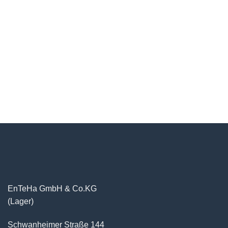
EnTeHa GmbH & Co.KG
(Lager)
Schwanheimer Straße 144