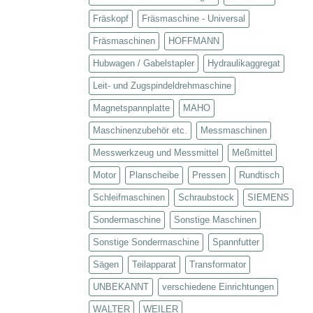
Fräskopf
Fräsmaschine - Universal
Fräsmaschinen
HOFFMANN
Hubwagen / Gabelstapler
Hydraulikaggregat
Leit- und Zugspindeldrehmaschine
Magnetspannplatte
MAHO
Maschinenzubehör etc.
Messmaschinen
Messwerkzeug und Messmittel
Meßmittel
Motor
Planscheibe
Pressen
Rundtisch
Schleifmaschinen
Schraubstock
SIEMENS
Sondermaschine
Sonstige Maschinen
Sonstige Sondermaschine
Spannfutter
Sägen
Teilapparat
Transformator
UNBEKANNT
verschiedene Einrichtungen
WALTER
WEILER