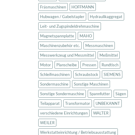
Fräsmaschinen
HOFFMANN
Hubwagen / Gabelstapler
Hydraulikaggregat
Leit- und Zugspindeldrehmaschine
Magnetspannplatte
MAHO
Maschinenzubehör etc.
Messmaschinen
Messwerkzeug und Messmittel
Meßmittel
Motor
Planscheibe
Pressen
Rundtisch
Schleifmaschinen
Schraubstock
SIEMENS
Sondermaschine
Sonstige Maschinen
Sonstige Sondermaschine
Spannfutter
Sägen
Teilapparat
Transformator
UNBEKANNT
verschiedene Einrichtungen
WALTER
WEILER
Werkstatteinrichtung / Betriebsausstattung