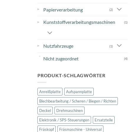
▸
Papierverarbeitung
(2)
Kunststoffverarbeitungsmaschinen
▸
(1)
▸
Nutzfahrzeuge
(1)
Nicht zugeordnet
(4)
PRODUKT-SCHLAGWÖRTER
Anreißplatte
Aufspannplatte
Blechbearbeitung / Scheren / Biegen / Richten
Deckel
Drehmaschinen
Elektronik / SPS-Steuerungen
Ersatzteile
Fräskopf
Fräsmaschine - Universal