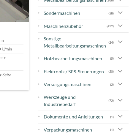
(268)
▸
Sondermaschinen
(58)
▸
Maschinenzubehör
(422)
Sonstige
▸
 mm
(24)
Metallbearbeitungsmaschinen
0 U/min
ze +
▸
Holzbearbeitungsmaschinen
(5)
▸
Elektronik / SPS-Steuerungen
(20)
t-Seite
▸
Versorgungsmaschinen
(2)
Werkzeuge und
▸
(72)
Industriebedarf
▸
Dokumente und Anleitungen
(1)
▸
Verpackungsmaschinen
(1)