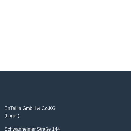
EnTeHa GmbH & Co.KG
(Lager)
Schwanheimer Straße 144