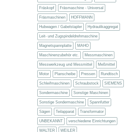
Fräskopf
Fräsmaschine - Universal
Fräsmaschinen
HOFFMANN
Hubwagen / Gabelstapler
Hydraulikaggregat
Leit- und Zugspindeldrehmaschine
Magnetspannplatte
MAHO
Maschinenzubehör etc.
Messmaschinen
Messwerkzeug und Messmittel
Meßmittel
Motor
Planscheibe
Pressen
Rundtisch
Schleifmaschinen
Schraubstock
SIEMENS
Sondermaschine
Sonstige Maschinen
Sonstige Sondermaschine
Spannfutter
Sägen
Teilapparat
Transformator
UNBEKANNT
verschiedene Einrichtungen
WALTER
WEILER