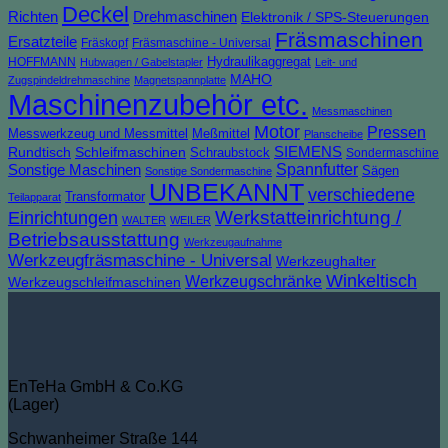
Deckel
Richten
Drehmaschinen
Elektronik / SPS-Steuerungen
Fräsmaschinen
Ersatzteile
Fräskopf
Fräsmaschine - Universal
HOFFMANN
Hydraulikaggregat
Hubwagen / Gabelstapler
Leit- und
MAHO
Zugspindeldrehmaschine
Magnetspannplatte
Maschinenzubehör etc.
Messmaschinen
Motor
Pressen
Messwerkzeug und Messmittel
Meßmittel
Planscheibe
Rundtisch
Schleifmaschinen
SIEMENS
Schraubstock
Sondermaschine
Spannfutter
Sonstige Maschinen
Sägen
Sonstige Sondermaschine
UNBEKANNT
verschiedene
Transformator
Teilapparat
Werkstatteinrichtung /
Einrichtungen
WALTER
WEILER
Betriebsausstattung
Werkzeugaufnahme
Werkzeugfräsmaschine - Universal
Werkzeughalter
Winkeltisch
Werkzeugschränke
Werkzeugschleifmaschinen
EnTeHa GmbH & Co.KG
(Lager)
Schwanheimer Straße 144