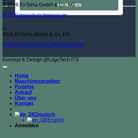
© 2026 EnTeHa GmbH & Co. KG
ANMELDEN
AGB
Datenschutz
Impressum
©
2026 EnTeHa GmbH & Co. KG
AGB
DATENSCHUTZ
IMPRESSUM
Konzept & Design @LogoTech ITS
Home
Maschinenangebot
Projekte
Ankauf
Über uns
Kontakt
Deutsch
English
Anmelden