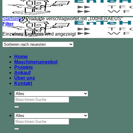
Startseite
/
Produkte verschlagwortet mit „100HERAEUS“
Filter
Einzelnes Ergebnis wird angezeigt
Home
Maschinenangebot
Projekte
Ankauf
Über uns
Kontakt
Suche
nach:
Suche
nach: