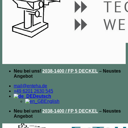
Neu bei uns!
2038-1400 / FP 5 DECKEL
– Neustes
Angebot
mail@enteha.de
+49 6201 2630 545
Deutsch
English
Neu bei uns!
2038-1400 / FP 5 DECKEL
– Neustes
Angebot