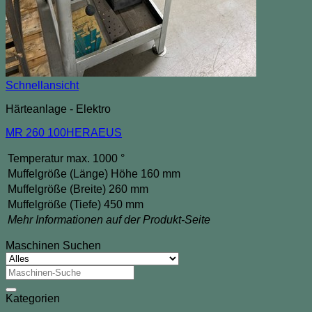
Schnellansicht
Härteanlage - Elektro
MR 260 100HERAEUS
Temperatur max. 1000 °
Muffelgröße (Länge) Höhe 160 mm
Muffelgröße (Breite) 260 mm
Muffelgröße (Tiefe) 450 mm
Mehr Informationen auf der Produkt-Seite
Maschinen Suchen
Suche
nach:
Kategorien