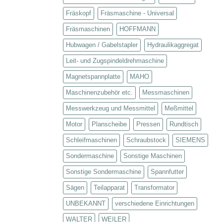
Fräskopf
Fräsmaschine - Universal
Fräsmaschinen
HOFFMANN
Hubwagen / Gabelstapler
Hydraulikaggregat
Leit- und Zugspindeldrehmaschine
Magnetspannplatte
MAHO
Maschinenzubehör etc.
Messmaschinen
Messwerkzeug und Messmittel
Meßmittel
Motor
Planscheibe
Pressen
Rundtisch
Schleifmaschinen
Schraubstock
SIEMENS
Sondermaschine
Sonstige Maschinen
Sonstige Sondermaschine
Spannfutter
Sägen
Teilapparat
Transformator
UNBEKANNT
verschiedene Einrichtungen
WALTER
WEILER