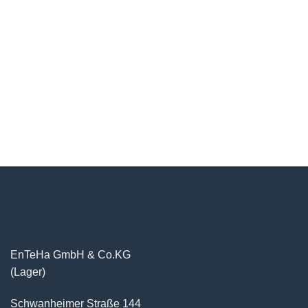
EnTeHa GmbH & Co.KG
(Lager)
Schwanheimer Straße 144