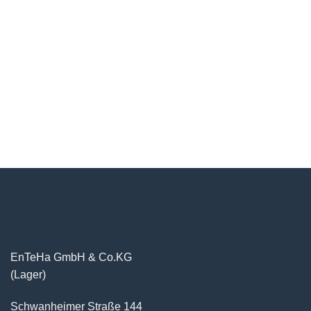
EnTeHa GmbH & Co.KG
(Lager)
Schwanheimer Straße 144