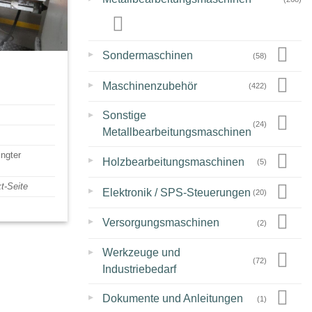
▸
Sondermaschinen
(58)
▸
Maschinenzubehör
(422)
▸
Sonstige
(24)
Metallbearbeitungsmaschinen
ingter
▸
Holzbearbeitungsmaschinen
(5)
t-Seite
▸
Elektronik / SPS-Steuerungen
(20)
▸
Versorgungsmaschinen
(2)
▸
Werkzeuge und
(72)
Industriebedarf
▸
Dokumente und Anleitungen
(1)