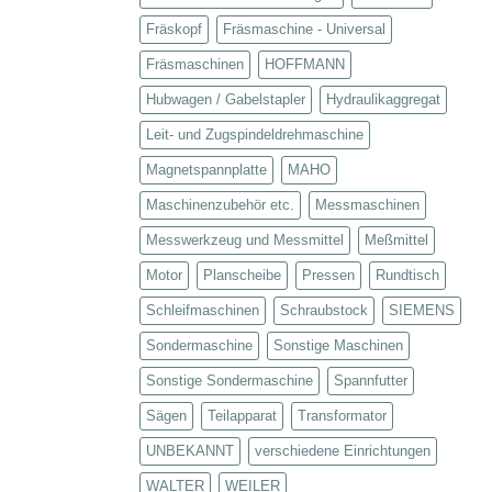
Fräskopf
Fräsmaschine - Universal
Fräsmaschinen
HOFFMANN
Hubwagen / Gabelstapler
Hydraulikaggregat
Leit- und Zugspindeldrehmaschine
Magnetspannplatte
MAHO
Maschinenzubehör etc.
Messmaschinen
Messwerkzeug und Messmittel
Meßmittel
Motor
Planscheibe
Pressen
Rundtisch
Schleifmaschinen
Schraubstock
SIEMENS
Sondermaschine
Sonstige Maschinen
Sonstige Sondermaschine
Spannfutter
Sägen
Teilapparat
Transformator
UNBEKANNT
verschiedene Einrichtungen
WALTER
WEILER