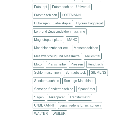
Fräskopf
Fräsmaschine - Universal
Fräsmaschinen
HOFFMANN
Hubwagen / Gabelstapler
Hydraulikaggregat
Leit- und Zugspindeldrehmaschine
Magnetspannplatte
MAHO
Maschinenzubehör etc.
Messmaschinen
Messwerkzeug und Messmittel
Meßmittel
Motor
Planscheibe
Pressen
Rundtisch
Schleifmaschinen
Schraubstock
SIEMENS
Sondermaschine
Sonstige Maschinen
Sonstige Sondermaschine
Spannfutter
Sägen
Teilapparat
Transformator
UNBEKANNT
verschiedene Einrichtungen
WALTER
WEILER