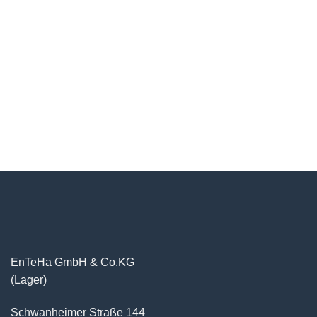
EnTeHa GmbH & Co.KG
(Lager)
Schwanheimer Straße 144