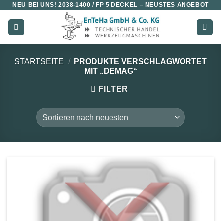
NEU BEI UNS!
2038-1400 / FP 5 DECKEL
– NEUSTES ANGEBOT
Zum
Inhalt
springen
STARTSEITE
/
PRODUKTE VERSCHLAGWORTET
MIT „DEMAG“
FILTER