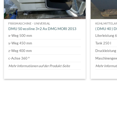
FRÄSMASCHINE - UNIVERSAL
KÜHLMITTELA
DMU 50 ecoline 3+2 Ax DMG MORI 2013
( DMU 40 ) 
x-Weg 500 mm
Literleistung 6
y-Weg 450 mm
Tank 250 l
z-Weg 400 mm
Druckleistung 
c-Achse 360 °
Maschinengewi
Mehr Informationen auf der Produkt-Seite
Mehr Informati