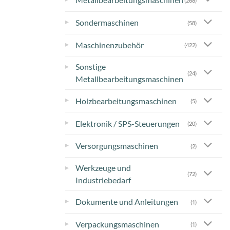
(268)
▸
Sondermaschinen
(58)
▸
Maschinenzubehör
(422)
Sonstige
▸
(24)
Metallbearbeitungsmaschinen
▸
Holzbearbeitungsmaschinen
(5)
▸
Elektronik / SPS-Steuerungen
(20)
▸
Versorgungsmaschinen
(2)
Werkzeuge und
▸
(72)
Industriebedarf
▸
Dokumente und Anleitungen
(1)
▸
Verpackungsmaschinen
(1)