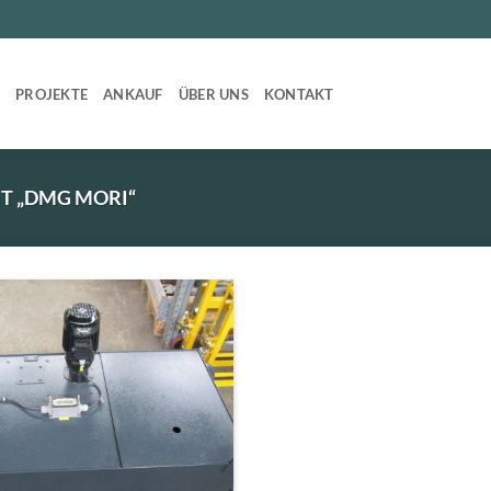
T
PROJEKTE
ANKAUF
ÜBER UNS
KONTAKT
T „DMG MORI“