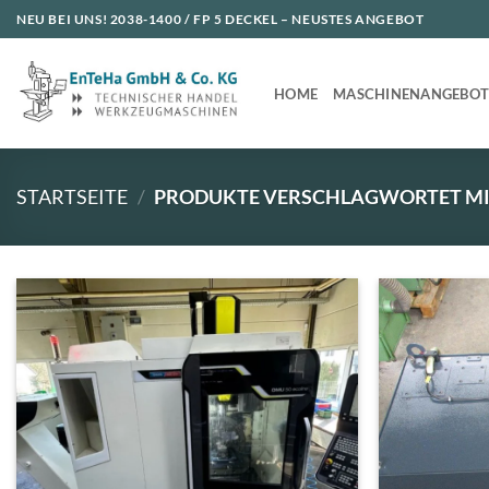
Zum
NEU BEI UNS!
2038-1400 / FP 5 DECKEL
– NEUSTES ANGEBOT
Inhalt
springen
HOME
MASCHINENANGEBO
STARTSEITE
/
PRODUKTE VERSCHLAGWORTET MI