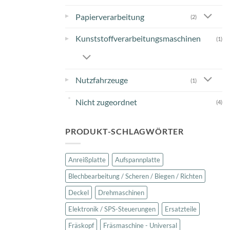
▸
Papierverarbeitung
(2)
Kunststoffverarbeitungsmaschinen
▸
(1)
▸
Nutzfahrzeuge
(1)
Nicht zugeordnet
(4)
PRODUKT-SCHLAGWÖRTER
Anreißplatte
Aufspannplatte
Blechbearbeitung / Scheren / Biegen / Richten
Deckel
Drehmaschinen
Elektronik / SPS-Steuerungen
Ersatzteile
Fräskopf
Fräsmaschine - Universal