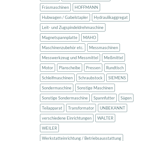
Fräsmaschinen
HOFFMANN
Hubwagen / Gabelstapler
Hydraulikaggregat
Leit- und Zugspindeldrehmaschine
Magnetspannplatte
MAHO
Maschinenzubehör etc.
Messmaschinen
Messwerkzeug und Messmittel
Meßmittel
Motor
Planscheibe
Pressen
Rundtisch
Schleifmaschinen
Schraubstock
SIEMENS
Sondermaschine
Sonstige Maschinen
Sonstige Sondermaschine
Spannfutter
Sägen
Teilapparat
Transformator
UNBEKANNT
verschiedene Einrichtungen
WALTER
WEILER
Werkstatteinrichtung / Betriebsausstattung