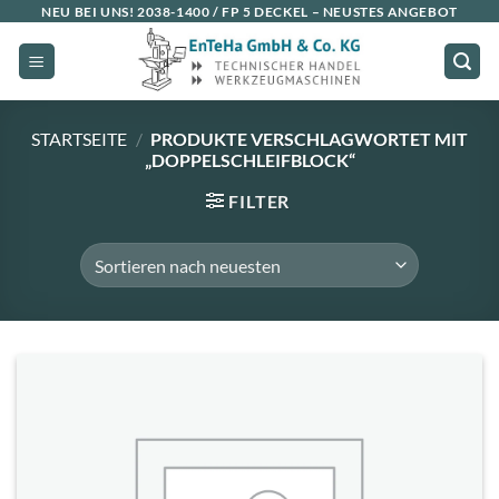
Zum
NEU BEI UNS!
2038-1400 / FP 5 DECKEL
– NEUSTES ANGEBOT
Inhalt
springen
STARTSEITE
/
PRODUKTE VERSCHLAGWORTET MIT
„DOPPELSCHLEIFBLOCK“
FILTER