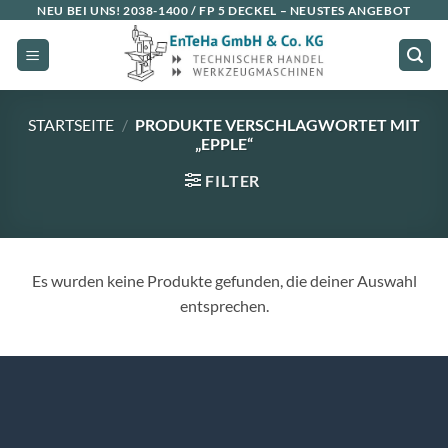
Zum
NEU BEI UNS!
2038-1400 / FP 5 DECKEL
– NEUSTES ANGEBOT
Inhalt
springen
STARTSEITE
/
PRODUKTE VERSCHLAGWORTET MIT
„EPPLE“
FILTER
Es wurden keine Produkte gefunden, die deiner Auswahl
entsprechen.