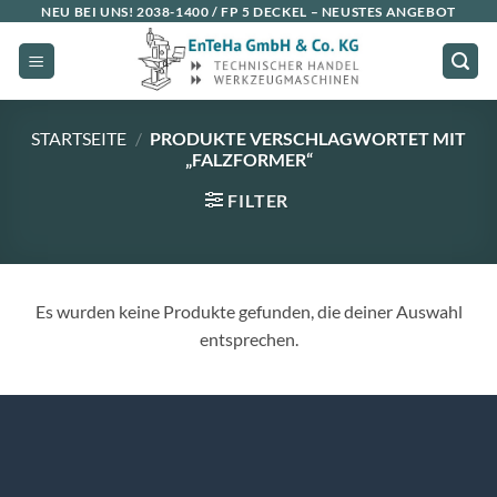
Zum
NEU BEI UNS!
2038-1400 / FP 5 DECKEL
– NEUSTES ANGEBOT
Inhalt
springen
STARTSEITE
/
PRODUKTE VERSCHLAGWORTET MIT
„FALZFORMER“
FILTER
Es wurden keine Produkte gefunden, die deiner Auswahl
entsprechen.