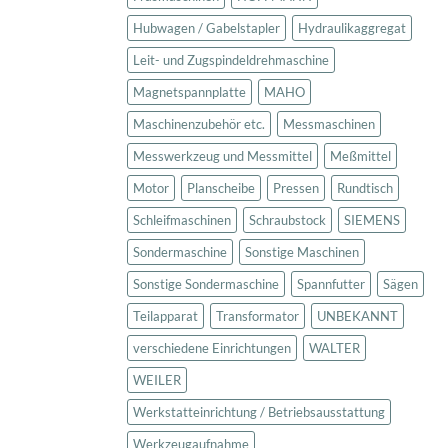
Hubwagen / Gabelstapler
Hydraulikaggregat
Leit- und Zugspindeldrehmaschine
Magnetspannplatte
MAHO
Maschinenzubehör etc.
Messmaschinen
Messwerkzeug und Messmittel
Meßmittel
Motor
Planscheibe
Pressen
Rundtisch
Schleifmaschinen
Schraubstock
SIEMENS
Sondermaschine
Sonstige Maschinen
Sonstige Sondermaschine
Spannfutter
Sägen
Teilapparat
Transformator
UNBEKANNT
verschiedene Einrichtungen
WALTER
WEILER
Werkstatteinrichtung / Betriebsausstattung
Werkzeugaufnahme