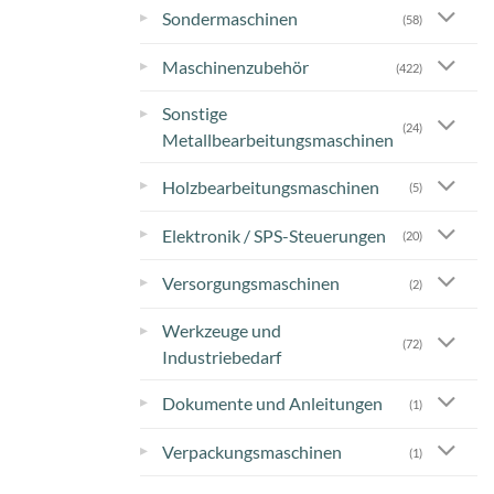
▸
Sondermaschinen
(58)
▸
Maschinenzubehör
(422)
Sonstige
▸
(24)
Metallbearbeitungsmaschinen
▸
Holzbearbeitungsmaschinen
(5)
▸
Elektronik / SPS-Steuerungen
(20)
▸
Versorgungsmaschinen
(2)
Werkzeuge und
▸
(72)
Industriebedarf
▸
Dokumente und Anleitungen
(1)
▸
Verpackungsmaschinen
(1)