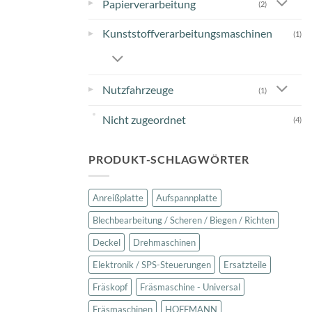
▸
Papierverarbeitung
(2)
Kunststoffverarbeitungsmaschinen
▸
(1)
▸
Nutzfahrzeuge
(1)
Nicht zugeordnet
(4)
PRODUKT-SCHLAGWÖRTER
Anreißplatte
Aufspannplatte
Blechbearbeitung / Scheren / Biegen / Richten
Deckel
Drehmaschinen
Elektronik / SPS-Steuerungen
Ersatzteile
Fräskopf
Fräsmaschine - Universal
Fräsmaschinen
HOFFMANN