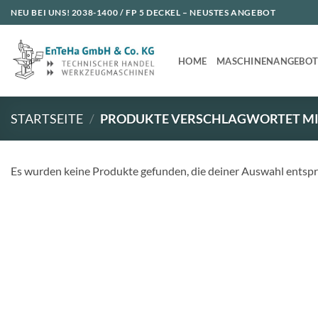
Zum
NEU BEI UNS!
2038-1400 / FP 5 DECKEL
– NEUSTES ANGEBOT
Inhalt
springen
HOME
MASCHINENANGEBO
STARTSEITE
/
PRODUKTE VERSCHLAGWORTET MIT
Es wurden keine Produkte gefunden, die deiner Auswahl entsp