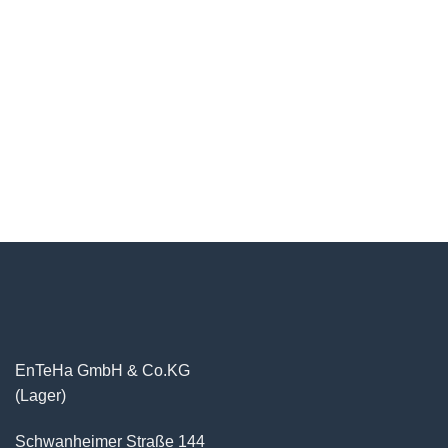
EnTeHa GmbH & Co.KG
(Lager)
Schwanheimer Straße 144