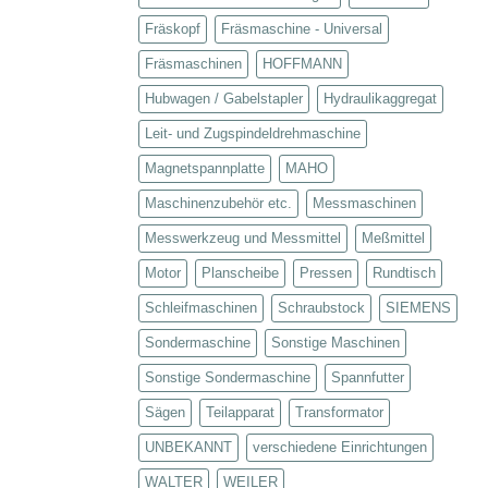
Fräskopf
Fräsmaschine - Universal
Fräsmaschinen
HOFFMANN
Hubwagen / Gabelstapler
Hydraulikaggregat
Leit- und Zugspindeldrehmaschine
Magnetspannplatte
MAHO
Maschinenzubehör etc.
Messmaschinen
Messwerkzeug und Messmittel
Meßmittel
Motor
Planscheibe
Pressen
Rundtisch
Schleifmaschinen
Schraubstock
SIEMENS
Sondermaschine
Sonstige Maschinen
Sonstige Sondermaschine
Spannfutter
Sägen
Teilapparat
Transformator
UNBEKANNT
verschiedene Einrichtungen
WALTER
WEILER