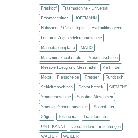
Fräskopf
Fräsmaschine - Universal
Fräsmaschinen
HOFFMANN
Hubwagen / Gabelstapler
Hydraulikaggregat
Leit- und Zugspindeldrehmaschine
Magnetspannplatte
MAHO
Maschinenzubehör etc.
Messmaschinen
Messwerkzeug und Messmittel
Meßmittel
Motor
Planscheibe
Pressen
Rundtisch
Schleifmaschinen
Schraubstock
SIEMENS
Sondermaschine
Sonstige Maschinen
Sonstige Sondermaschine
Spannfutter
Sägen
Teilapparat
Transformator
UNBEKANNT
verschiedene Einrichtungen
WALTER
WEILER