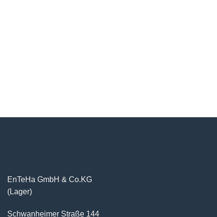
EnTeHa GmbH & Co.KG
(Lager)
Schwanheimer Straße 144