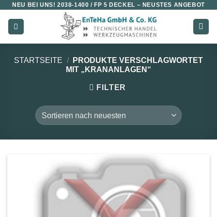
NEU BEI UNS!
2038-1400 / FP 5 DECKEL
– NEUSTES ANGEBOT
Zum
Inhalt
springen
STARTSEITE
/
PRODUKTE VERSCHLAGWORTET
MIT „KRANANLAGEN“
FILTER