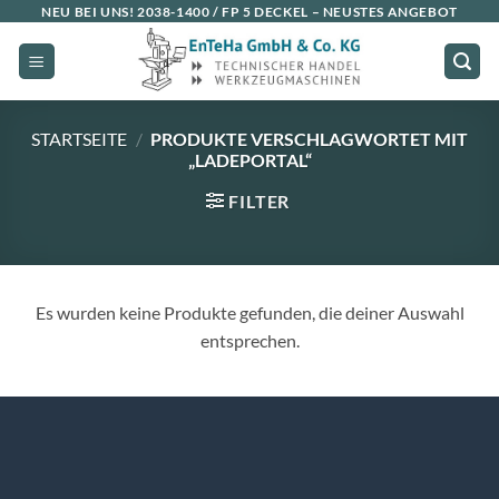
Zum
NEU BEI UNS!
2038-1400 / FP 5 DECKEL
– NEUSTES ANGEBOT
Inhalt
springen
STARTSEITE
/
PRODUKTE VERSCHLAGWORTET MIT
„LADEPORTAL“
FILTER
Es wurden keine Produkte gefunden, die deiner Auswahl
entsprechen.