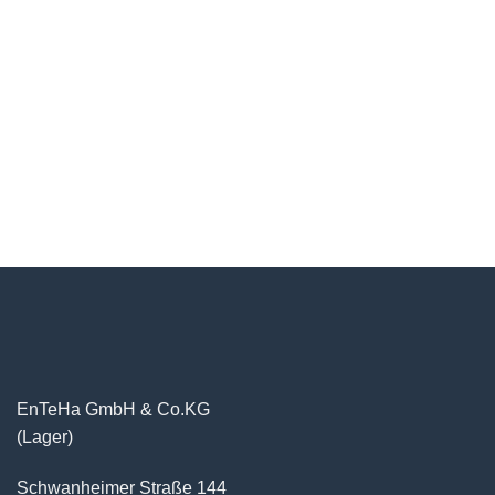
EnTeHa GmbH & Co.KG
(Lager)
Schwanheimer Straße 144