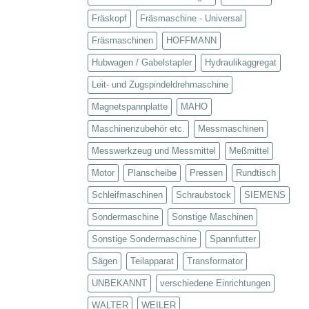
Fräskopf
Fräsmaschine - Universal
Fräsmaschinen
HOFFMANN
Hubwagen / Gabelstapler
Hydraulikaggregat
Leit- und Zugspindeldrehmaschine
Magnetspannplatte
MAHO
Maschinenzubehör etc.
Messmaschinen
Messwerkzeug und Messmittel
Meßmittel
Motor
Planscheibe
Pressen
Rundtisch
Schleifmaschinen
Schraubstock
SIEMENS
Sondermaschine
Sonstige Maschinen
Sonstige Sondermaschine
Spannfutter
Sägen
Teilapparat
Transformator
UNBEKANNT
verschiedene Einrichtungen
WALTER
WEILER