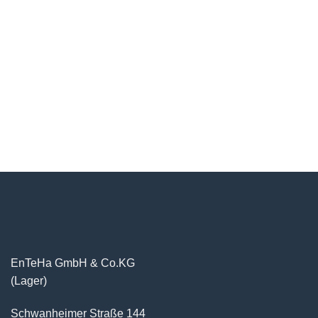
EnTeHa GmbH & Co.KG
(Lager)
Schwanheimer Straße 144