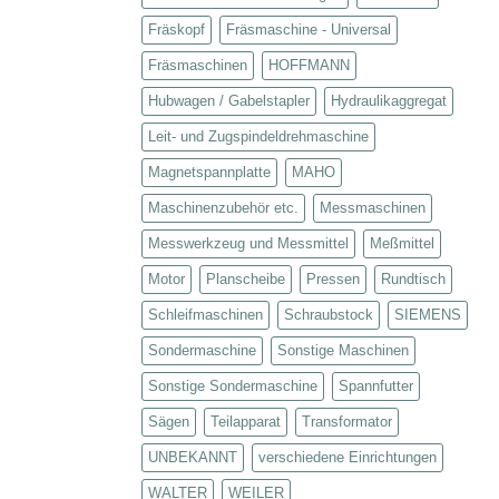
Fräskopf
Fräsmaschine - Universal
Fräsmaschinen
HOFFMANN
Hubwagen / Gabelstapler
Hydraulikaggregat
Leit- und Zugspindeldrehmaschine
Magnetspannplatte
MAHO
Maschinenzubehör etc.
Messmaschinen
Messwerkzeug und Messmittel
Meßmittel
Motor
Planscheibe
Pressen
Rundtisch
Schleifmaschinen
Schraubstock
SIEMENS
Sondermaschine
Sonstige Maschinen
Sonstige Sondermaschine
Spannfutter
Sägen
Teilapparat
Transformator
UNBEKANNT
verschiedene Einrichtungen
WALTER
WEILER