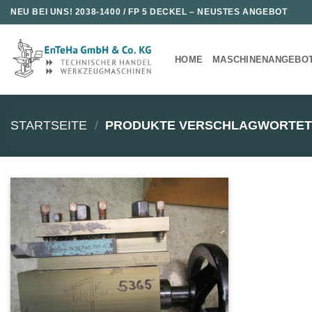
Zum
NEU BEI UNS!
2038-1400 / FP 5 DECKEL
– NEUSTES ANGEBOT
Inhalt
springen
HOME
MASCHINENANGEBO
STARTSEITE
/
PRODUKTE VERSCHLAGWORTET M