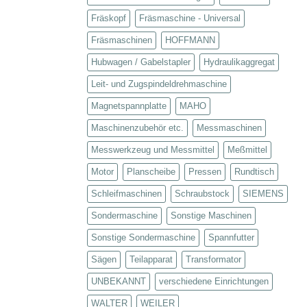
Fräskopf
Fräsmaschine - Universal
Fräsmaschinen
HOFFMANN
Hubwagen / Gabelstapler
Hydraulikaggregat
Leit- und Zugspindeldrehmaschine
Magnetspannplatte
MAHO
Maschinenzubehör etc.
Messmaschinen
Messwerkzeug und Messmittel
Meßmittel
Motor
Planscheibe
Pressen
Rundtisch
Schleifmaschinen
Schraubstock
SIEMENS
Sondermaschine
Sonstige Maschinen
Sonstige Sondermaschine
Spannfutter
Sägen
Teilapparat
Transformator
UNBEKANNT
verschiedene Einrichtungen
WALTER
WEILER