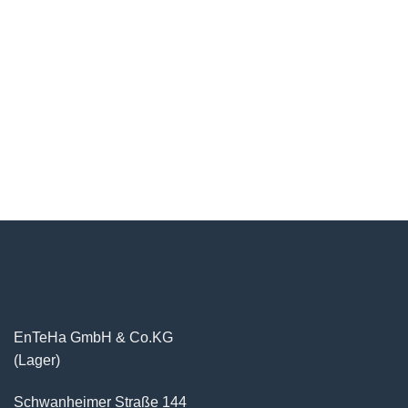
EnTeHa GmbH & Co.KG
(Lager)
Schwanheimer Straße 144