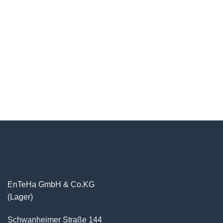
EnTeHa GmbH & Co.KG
(Lager)
Schwanheimer Straße 144