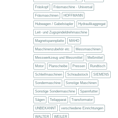
Fräskopf
Fräsmaschine - Universal
Fräsmaschinen
HOFFMANN
Hubwagen / Gabelstapler
Hydraulikaggregat
Leit- und Zugspindeldrehmaschine
Magnetspannplatte
MAHO
Maschinenzubehör etc.
Messmaschinen
Messwerkzeug und Messmittel
Meßmittel
Motor
Planscheibe
Pressen
Rundtisch
Schleifmaschinen
Schraubstock
SIEMENS
Sondermaschine
Sonstige Maschinen
Sonstige Sondermaschine
Spannfutter
Sägen
Teilapparat
Transformator
UNBEKANNT
verschiedene Einrichtungen
WALTER
WEILER