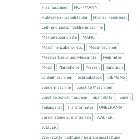
Fräsmaschinen
HOFFMANN
Hubwagen / Gabelstapler
Hydraulikaggregat
Leit- und Zugspindeldrehmaschine
Magnetspannplatte
MAHO
Maschinenzubehör etc.
Messmaschinen
Messwerkzeug und Messmittel
Meßmittel
Motor
Planscheibe
Pressen
Rundtisch
Schleifmaschinen
Schraubstock
SIEMENS
Sondermaschine
Sonstige Maschinen
Sonstige Sondermaschine
Spannfutter
Sägen
Teilapparat
Transformator
UNBEKANNT
verschiedene Einrichtungen
WALTER
WEILER
Werkstatteinrichtung / Betriebsausstattung