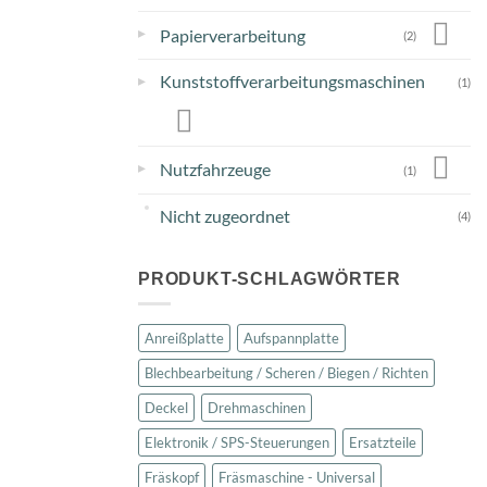
▸
Papierverarbeitung
(2)
Kunststoffverarbeitungsmaschinen
▸
(1)
▸
Nutzfahrzeuge
(1)
Nicht zugeordnet
(4)
PRODUKT-SCHLAGWÖRTER
Anreißplatte
Aufspannplatte
Blechbearbeitung / Scheren / Biegen / Richten
Deckel
Drehmaschinen
Elektronik / SPS-Steuerungen
Ersatzteile
Fräskopf
Fräsmaschine - Universal