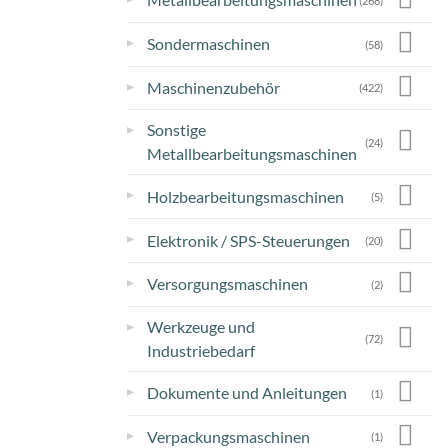
(268)
▸
Sondermaschinen
(58)
▸
Maschinenzubehör
(422)
Sonstige
▸
(24)
Metallbearbeitungsmaschinen
▸
Holzbearbeitungsmaschinen
(5)
▸
Elektronik / SPS-Steuerungen
(20)
▸
Versorgungsmaschinen
(2)
Werkzeuge und
▸
(72)
Industriebedarf
▸
Dokumente und Anleitungen
(1)
▸
Verpackungsmaschinen
(1)