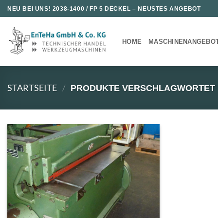
Zum
NEU BEI UNS!
2038-1400 / FP 5 DECKEL
– NEUSTES ANGEBOT
Inhalt
springen
HOME
MASCHINENANGEBO
STARTSEITE
/
PRODUKTE VERSCHLAGWORTET M