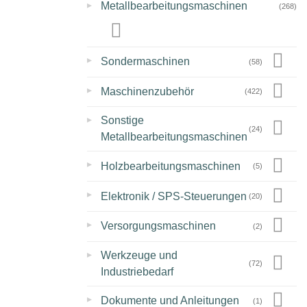
▸
Metallbearbeitungsmaschinen
(268)
▸
Sondermaschinen
(58)
▸
Maschinenzubehör
(422)
▸
Sonstige
(24)
Metallbearbeitungsmaschinen
▸
Holzbearbeitungsmaschinen
(5)
▸
Elektronik / SPS-Steuerungen
(20)
▸
Versorgungsmaschinen
(2)
▸
Werkzeuge und
(72)
Industriebedarf
▸
Dokumente und Anleitungen
(1)