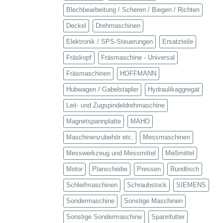
Blechbearbeitung / Scheren / Biegen / Richten
Deckel
Drehmaschinen
Elektronik / SPS-Steuerungen
Ersatzteile
Fräskopf
Fräsmaschine - Universal
Fräsmaschinen
HOFFMANN
Hubwagen / Gabelstapler
Hydraulikaggregat
Leit- und Zugspindeldrehmaschine
Magnetspannplatte
MAHO
Maschinenzubehör etc.
Messmaschinen
Messwerkzeug und Messmittel
Meßmittel
Motor
Planscheibe
Pressen
Rundtisch
Schleifmaschinen
Schraubstock
SIEMENS
Sondermaschine
Sonstige Maschinen
Sonstige Sondermaschine
Spannfutter