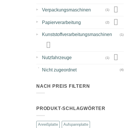
▸
Verpackungsmaschinen
(1)
▸
Papierverarbeitung
(2)
▸
Kunststoffverarbeitungsmaschinen
(1)
▸
Nutzfahrzeuge
(1)
Nicht zugeordnet
(4)
NACH PREIS FILTERN
Min.
Max.
Preis
Preis
PRODUKT-SCHLAGWÖRTER
Anreißplatte
Aufspannplatte