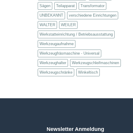
Sägen
Teilapparat
Transformator
UNBEKANNT
verschiedene Einrichtungen
WALTER
WEILER
Werkstatteinrichtung / Betriebsausstattung
Werkzeugaufnahme
Werkzeugfräsmaschine - Universal
Werkzeughalter
Werkzeugschleifmaschinen
Werkzeugschränke
Winkeltisch
Newsletter Anmeldung