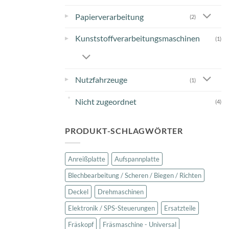
▸
Papierverarbeitung
(2)
Kunststoffverarbeitungsmaschinen
▸
(1)
▸
Nutzfahrzeuge
(1)
Nicht zugeordnet
(4)
PRODUKT-SCHLAGWÖRTER
Anreißplatte
Aufspannplatte
Blechbearbeitung / Scheren / Biegen / Richten
Deckel
Drehmaschinen
Elektronik / SPS-Steuerungen
Ersatzteile
Fräskopf
Fräsmaschine - Universal