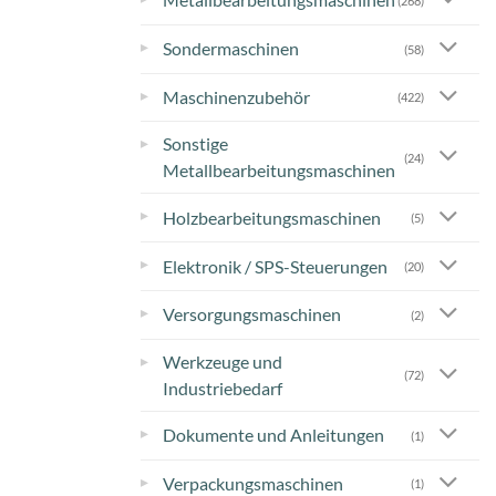
(268)
▸
Sondermaschinen
(58)
▸
Maschinenzubehör
(422)
Sonstige
▸
(24)
Metallbearbeitungsmaschinen
▸
Holzbearbeitungsmaschinen
(5)
▸
Elektronik / SPS-Steuerungen
(20)
▸
Versorgungsmaschinen
(2)
Werkzeuge und
▸
(72)
Industriebedarf
▸
Dokumente und Anleitungen
(1)
▸
Verpackungsmaschinen
(1)