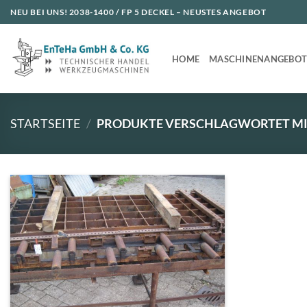
Zum
NEU BEI UNS!
2038-1400 / FP 5 DECKEL
– NEUSTES ANGEBOT
Inhalt
springen
HOME
MASCHINENANGEBO
STARTSEITE
/
PRODUKTE VERSCHLAGWORTET MIT 