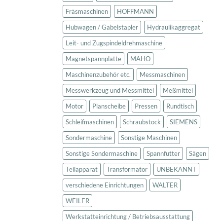
Fräsmaschinen
HOFFMANN
Hubwagen / Gabelstapler
Hydraulikaggregat
Leit- und Zugspindeldrehmaschine
Magnetspannplatte
MAHO
Maschinenzubehör etc.
Messmaschinen
Messwerkzeug und Messmittel
Meßmittel
Motor
Planscheibe
Pressen
Rundtisch
Schleifmaschinen
Schraubstock
SIEMENS
Sondermaschine
Sonstige Maschinen
Sonstige Sondermaschine
Spannfutter
Sägen
Teilapparat
Transformator
UNBEKANNT
verschiedene Einrichtungen
WALTER
WEILER
Werkstatteinrichtung / Betriebsausstattung