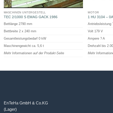
MASCHINEN UNTERGESTELL
MOTOR
TEC 2/1000 S EMAG GACK 1986
1 HU 3104 – 0
Bettlänge 2790 mm
Antriebsleistung
Bettbreite 2 x 240 mm
Volt 179 V
Gesamtleistungsbedarf 0 kW
Ampere ? A
Maschinengewicht ca. 5,6 t
Drehzahl bis 2.0
Mehr Informationen auf der Produkt-Seite
Mehr Information
EnTeHa GmbH & Co.KG
(Lager)