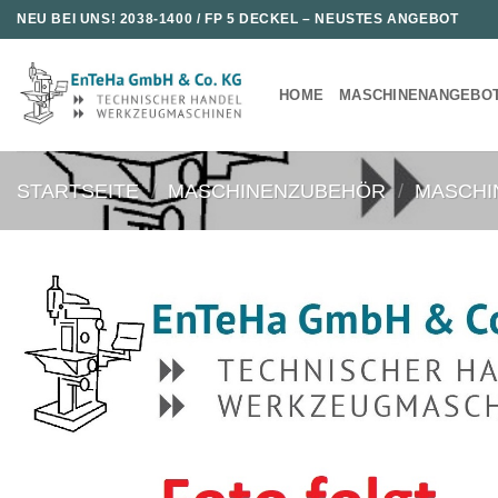
Zum
NEU BEI UNS!
2038-1400 / FP 5 DECKEL
– NEUSTES ANGEBOT
Inhalt
springen
HOME
MASCHINENANGEBO
STARTSEITE
/
MASCHINENZUBEHÖR
/
MASCHI