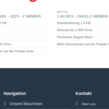
MOTOR
AH01 – 0ZZ9 – Z SIEMENS
1 HU 3074 – OAC01-Z SIEMENS
 ? kW
Antriebsleistung 1,8 kW
Drehzahl bis 2.000 U/min
Permanent Magnet Motor
00 U/min
Mehr Informationen auf der Produkt-
en auf der Produkt-Seite
Navigation
Kontakt
Unsere Maschinen
Über uns