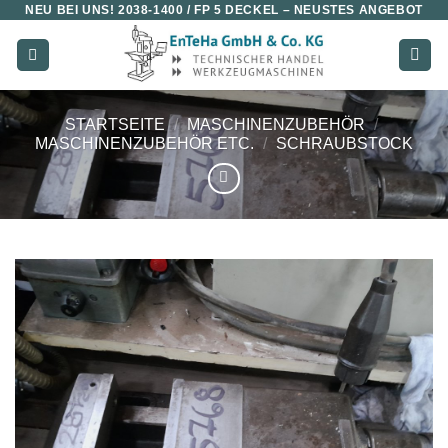
NEU BEI UNS!
2038-1400 / FP 5 DECKEL
– NEUSTES ANGEBOT
Zum
Inhalt
springen
STARTSEITE
/
MASCHINENZUBEHÖR
/
MASCHINENZUBEHÖR ETC.
/
SCHRAUBSTOCK