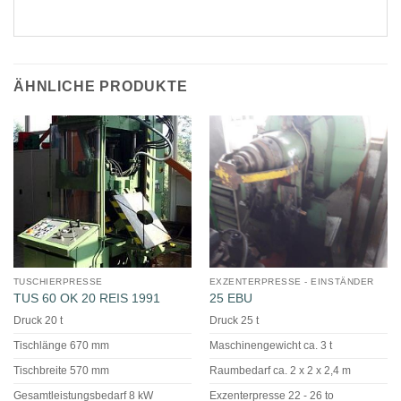
ÄHNLICHE PRODUKTE
TUSCHIERPRESSE
EXZENTERPRESSE - EINSTÄNDER
TUS 60 OK 20 REIS 1991
25 EBU
Druck 20 t
Druck 25 t
Tischlänge 670 mm
Maschinengewicht ca. 3 t
Tischbreite 570 mm
Raumbedarf ca. 2 x 2 x 2,4 m
Gesamtleistungsbedarf 8 kW
Exzenterpresse 22 - 26 to