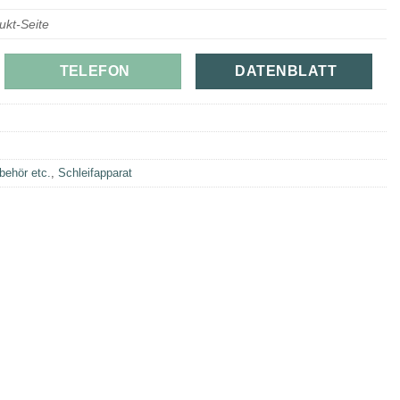
ukt-Seite
TELEFON
DATENBLATT
ehör etc.
,
Schleifapparat