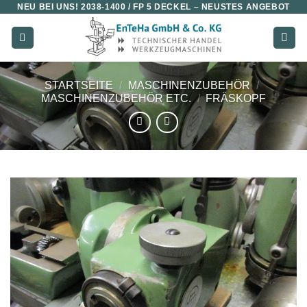
NEU BEI UNS!
2038-1400 / FP 5 DECKEL
– NEUSTES ANGEBOT
Zum
Inhalt
springen
STARTSEITE
/
MASCHINENZUBEHÖR
/
MASCHINENZUBEHÖR ETC.
/
FRÄSKOPF