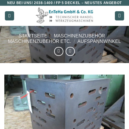
NEU BEI UNS!
2038-1400 / FP 5 DECKEL
– NEUSTES ANGEBOT
Zum
Inhalt
springen
STARTSEITE
/
MASCHINENZUBEHÖR
/
MASCHINENZUBEHÖR ETC.
/
AUFSPANNWINKEL