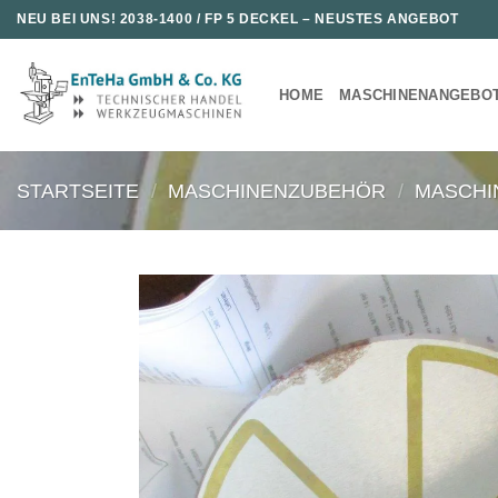
Zum
NEU BEI UNS!
2038-1400 / FP 5 DECKEL
– NEUSTES ANGEBOT
Inhalt
springen
HOME
MASCHINENANGEBO
STARTSEITE
/
MASCHINENZUBEHÖR
/
MASCHI