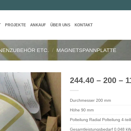
T
PROJEKTE
ANKAUF
ÜBER UNS
KONTAKT
NENZUBEHÖR ETC.
/
MAGNETSPANNPLATTE
244.40 – 200 – 
Durchmesser 200 mm
Höhe 90 mm
Polteilung Radial Polteilung 4-tei
Gesamtleistungsbedarf 0,048 k