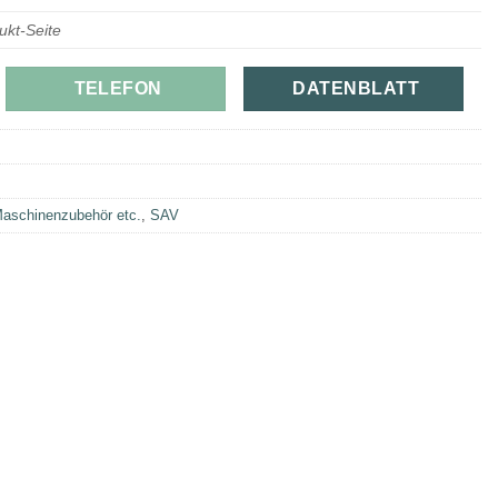
ukt-Seite
TELEFON
DATENBLATT
aschinenzubehör etc.
,
SAV