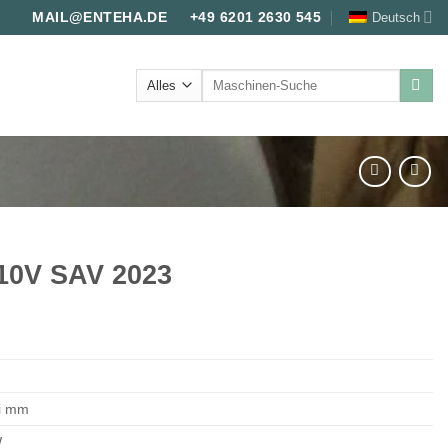
Deutsch
MAIL@ENTEHA.DE
+49 6201 2630 545
Suche
nach:
110V SAV 2023
li mm
W