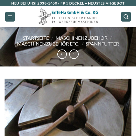
Zum
NEU BEI UNS!
2038-1400 / FP 5 DECKEL
– NEUSTES ANGEBOT
Inhalt
springen
STARTSEITE
/
MASCHINENZUBEHÖR
/
MASCHINENZUBEHÖR ETC.
/
SPANNFUTTER